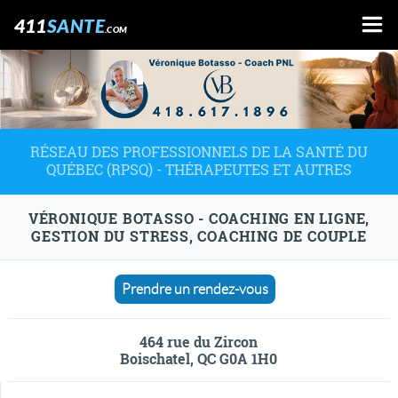
411
SANTE
.COM
RÉSEAU DES PROFESSIONNELS DE LA SANTÉ DU
QUÉBEC (RPSQ) - THÉRAPEUTES ET AUTRES
VÉRONIQUE BOTASSO - COACHING EN LIGNE,
GESTION DU STRESS, COACHING DE COUPLE
Prendre un rendez-vous
464 rue du Zircon
Boischatel, QC G0A 1H0