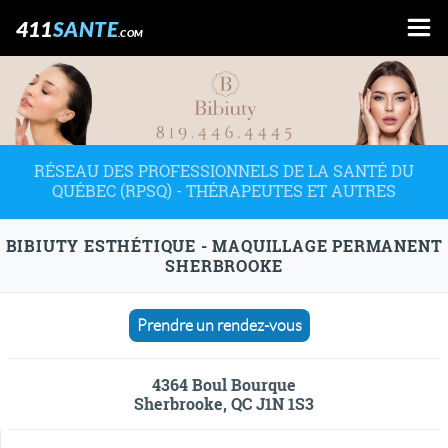
411
SANTE
.COM
RÉSEAU DES PROFESSIONNELS DE LA SANTÉ DU
QUÉBEC (RPSQ) - THÉRAPEUTES ET AUTRES
BIBIUTY ESTHÉTIQUE - MAQUILLAGE PERMANENT
SHERBROOKE
Prendre un rendez-vous
4364 Boul Bourque
Sherbrooke, QC J1N 1S3