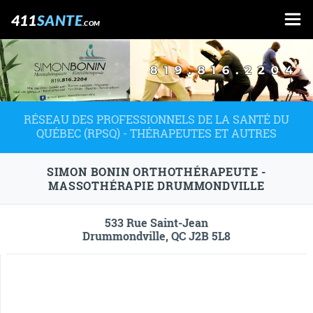
411
SANTE
.COM
RÉSEAU DES PROFESSIONNELS DE LA SANTÉ DU
QUÉBEC (RPSQ) - THÉRAPEUTES ET AUTRES
SIMON BONIN ORTHOTHÉRAPEUTE -
MASSOTHÉRAPIE DRUMMONDVILLE
533 Rue Saint-Jean
Drummondville, QC J2B 5L8