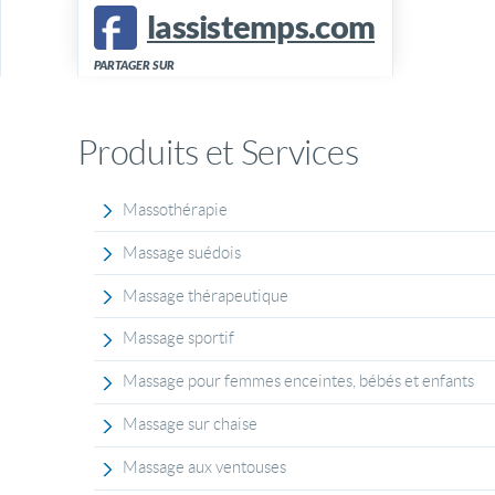
lassistemps.com
PARTAGER SUR
Produits et Services
Massothérapie
Massage suédois
Massage thérapeutique
Massage sportif
Massage pour femmes enceintes, bébés et enfants
Massage sur chaise
Massage aux ventouses