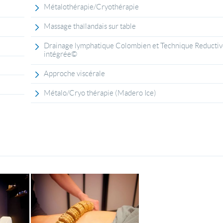
Métalothérapie/Cryothérapie
Massage thaïlandais sur table
Drainage lymphatique Colombien et Technique Reducti
intégrée©
Approche viscérale
Métalo/Cryo thérapie (Madero Ice)