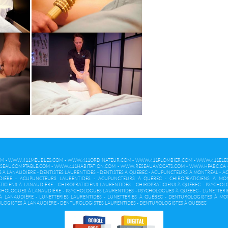
OM
-
WWW.411MEUBLES.COM
-
WWW.411ORDINATEUR.COM
-
WWW.411PLOMBIER.COM
-
WWW.411ELEC
SEAUCOMPTABLE.COM
-
WWW.411HABITATION.COM
-
WWW.RESEAUAVOCATS.COM
-
WWW.HPABC.CA
S À LANAUDIÈRE
-
DENTISTES LAURENTIDES
-
DENTISTES À QUÉBEC
-
ACUPUNCTEURS À MONTRÉAL
-
AC
DIÈRE
-
ACUPUNCTEURS LAURENTIDES
-
ACUPUNCTEURS À QUÉBEC
-
CHIROPRATICIENS À MO
TICIENS À LANAUDIÈRE
-
CHIROPRATICIENS LAURENTIDES
-
CHIROPRATICIENS À QUÉBEC
-
PSYCHOL
CHOLOGUES À LANAUDIÈRE
-
PSYCHOLOGUES LAURENTIDES
-
PSYCHOLOGUES À QUÉBEC
-
LUNETTERI
 À LANAUDIÈRE
-
LUNETTERIES LAURENTIDES
-
LUNETTERIES À QUÉBEC
-
DENTUROLOGISTES À MO
LOGISTES À LANAUDIÈRE
-
DENTUROLOGISTES LAURENTIDES
-
DENTUROLOGISTES À QUÉBEC