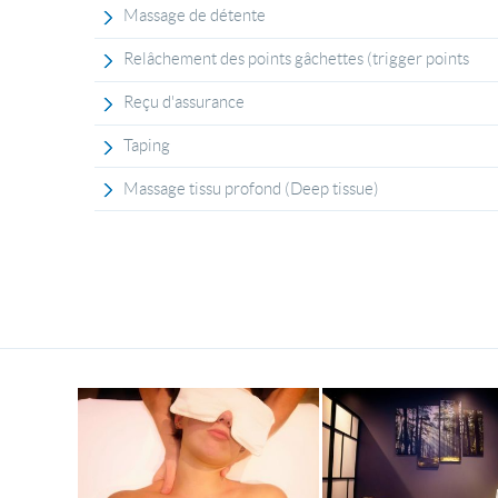
Massage de détente
Relâchement des points gâchettes (trigger points
Reçu d'assurance
Taping
Massage tissu profond (Deep tissue)