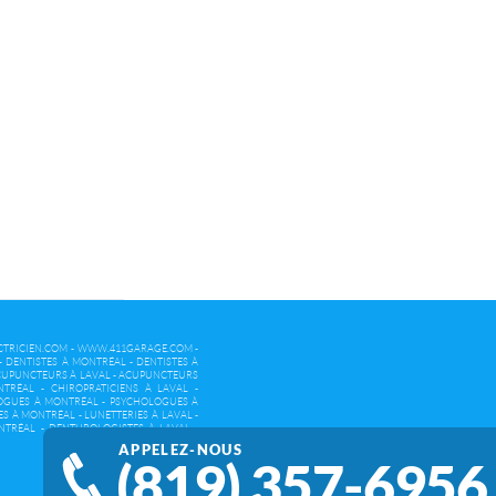
TRICIEN.COM
-
WWW.411GARAGE.COM
-
-
DENTISTES À MONTRÉAL
-
DENTISTES À
UPUNCTEURS À LAVAL
-
ACUPUNCTEURS
NTRÉAL
-
CHIROPRATICIENS À LAVAL
-
OGUES À MONTRÉAL
-
PSYCHOLOGUES À
ES À MONTRÉAL
-
LUNETTERIES À LAVAL
-
NTRÉAL
-
DENTUROLOGISTES À LAVAL
-
APPELEZ-NOUS
(819) 357-6956