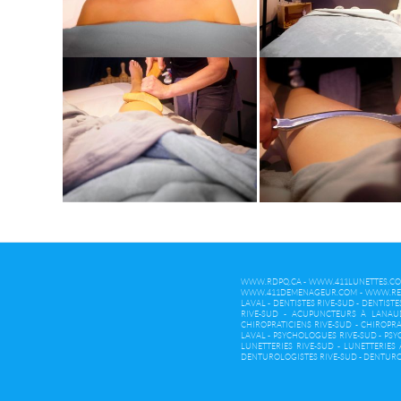
WWW.RDPQ.CA
-
WWW.411LUNETTES.C
WWW.411DEMENAGEUR.COM
-
WWW.RE
LAVAL
-
DENTISTES RIVE-SUD
-
DENTISTE
RIVE-SUD
-
ACUPUNCTEURS À LANAU
CHIROPRATICIENS RIVE-SUD
-
CHIROPRA
LAVAL
-
PSYCHOLOGUES RIVE-SUD
-
PSY
LUNETTERIES RIVE-SUD
-
LUNETTERIES
DENTUROLOGISTES RIVE-SUD
-
DENTURO