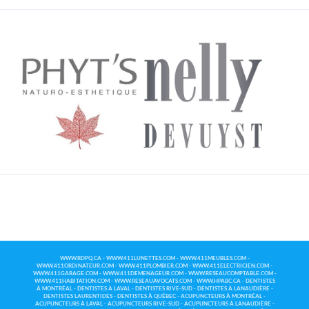
WWW.RDPQ.CA
-
WWW.411LUNETTES.COM
-
WWW.411MEUBLES.COM
-
WWW.411ORDINATEUR.COM
-
WWW.411PLOMBIER.COM
-
WWW.411ELECTRICIEN.COM
-
WWW.411GARAGE.COM
-
WWW.411DEMENAGEUR.COM
-
WWW.RESEAUCOMPTABLE.COM
-
WWW.411HABITATION.COM
-
WWW.RESEAUAVOCATS.COM
-
WWW.HPABC.CA
-
DENTISTES
À MONTRÉAL
-
DENTISTES À LAVAL
-
DENTISTES RIVE-SUD
-
DENTISTES À LANAUDIÈRE
-
DENTISTES LAURENTIDES
-
DENTISTES À QUÉBEC
-
ACUPUNCTEURS À MONTRÉAL
-
ACUPUNCTEURS À LAVAL
-
ACUPUNCTEURS RIVE-SUD
-
ACUPUNCTEURS À LANAUDIÈRE
-