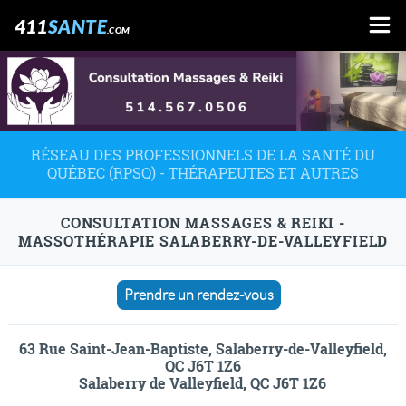
411
SANTE
.COM
RÉSEAU DES PROFESSIONNELS DE LA SANTÉ DU
QUÉBEC (RPSQ) - THÉRAPEUTES ET AUTRES
CONSULTATION MASSAGES & REIKI -
MASSOTHÉRAPIE SALABERRY-DE-VALLEYFIELD
Prendre un rendez-vous
63 Rue Saint-Jean-Baptiste, Salaberry-de-Valleyfield,
QC J6T 1Z6
Salaberry de Valleyfield, QC J6T 1Z6