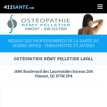
411
SANTE
.COM
RÉSEAU DES PROFESSIONNELS DE LA SANTÉ DU
QUÉBEC (RPSQ) - THÉRAPEUTES ET AUTRES
OSTÉOPATHIE RÉMY PELLETIER LAVAL
1686 Boulevard des Laurentides bureau 204
Vimont, QC H7M 2P4