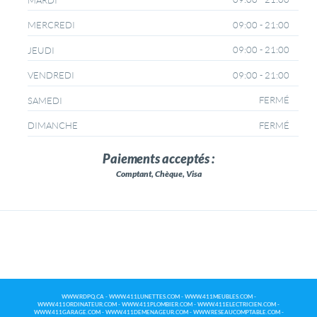
MARDI
09:00 - 21:00
MERCREDI
09:00 - 21:00
JEUDI
09:00 - 21:00
VENDREDI
FERMÉ
SAMEDI
FERMÉ
DIMANCHE
Paiements acceptés :
Comptant, Chèque, Visa
WWW.RDPQ.CA
-
WWW.411LUNETTES.COM
-
WWW.411MEUBLES.COM
-
WWW.411ORDINATEUR.COM
-
WWW.411PLOMBIER.COM
-
WWW.411ELECTRICIEN.COM
-
WWW.411GARAGE.COM
-
WWW.411DEMENAGEUR.COM
-
WWW.RESEAUCOMPTABLE.COM
-