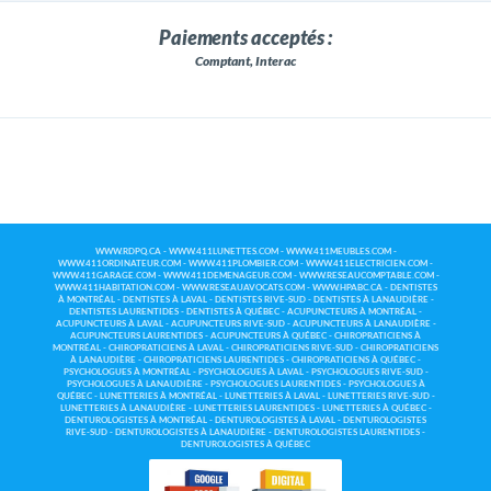
Paiements acceptés :
Comptant, Interac
WWW.RDPQ.CA
-
WWW.411LUNETTES.COM
-
WWW.411MEUBLES.COM
-
WWW.411ORDINATEUR.COM
-
WWW.411PLOMBIER.COM
-
WWW.411ELECTRICIEN.COM
-
WWW.411GARAGE.COM
-
WWW.411DEMENAGEUR.COM
-
WWW.RESEAUCOMPTABLE.COM
-
WWW.411HABITATION.COM
-
WWW.RESEAUAVOCATS.COM
-
WWW.HPABC.CA
-
DENTISTES
À MONTRÉAL
-
DENTISTES À LAVAL
-
DENTISTES RIVE-SUD
-
DENTISTES À LANAUDIÈRE
-
DENTISTES LAURENTIDES
-
DENTISTES À QUÉBEC
-
ACUPUNCTEURS À MONTRÉAL
-
ACUPUNCTEURS À LAVAL
-
ACUPUNCTEURS RIVE-SUD
-
ACUPUNCTEURS À LANAUDIÈRE
-
ACUPUNCTEURS LAURENTIDES
-
ACUPUNCTEURS À QUÉBEC
-
CHIROPRATICIENS À
MONTRÉAL
-
CHIROPRATICIENS À LAVAL
-
CHIROPRATICIENS RIVE-SUD
-
CHIROPRATICIENS
À LANAUDIÈRE
-
CHIROPRATICIENS LAURENTIDES
-
CHIROPRATICIENS À QUÉBEC
-
PSYCHOLOGUES À MONTRÉAL
-
PSYCHOLOGUES À LAVAL
-
PSYCHOLOGUES RIVE-SUD
-
PSYCHOLOGUES À LANAUDIÈRE
-
PSYCHOLOGUES LAURENTIDES
-
PSYCHOLOGUES À
QUÉBEC
-
LUNETTERIES À MONTRÉAL
-
LUNETTERIES À LAVAL
-
LUNETTERIES RIVE-SUD
-
LUNETTERIES À LANAUDIÈRE
-
LUNETTERIES LAURENTIDES
-
LUNETTERIES À QUÉBEC
-
DENTUROLOGISTES À MONTRÉAL
-
DENTUROLOGISTES À LAVAL
-
DENTUROLOGISTES
RIVE-SUD
-
DENTUROLOGISTES À LANAUDIÈRE
-
DENTUROLOGISTES LAURENTIDES
-
DENTUROLOGISTES À QUÉBEC