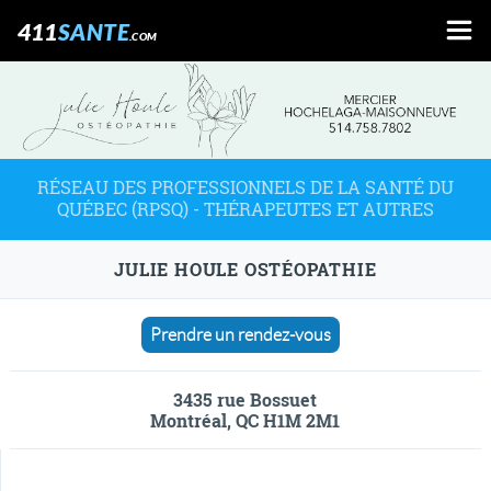
411
SANTE
.COM
RÉSEAU DES PROFESSIONNELS DE LA SANTÉ DU
QUÉBEC (RPSQ) - THÉRAPEUTES ET AUTRES
JULIE HOULE OSTÉOPATHIE
Prendre un rendez-vous
3435 rue Bossuet
Montréal, QC H1M 2M1