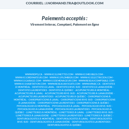
COURRIEL : J.NORMAND.TRA@OUTLOOK.COM
Paiements acceptés :
Virement Interac, Comptant, Paiement en ligne
WWW.RDPQ.CA
-
WWW.411LUNETTES.COM
-
WWW.411MEUBLES.COM
-
WWW.411ORDINATEUR.COM
-
WWW.411PLOMBIER.COM
-
WWW.411ELECTRICIEN.COM
-
WWW.411GARAGE.COM
-
WWW.411DEMENAGEUR.COM
-
WWW.RESEAUCOMPTABLE.COM
-
WWW.411HABITATION.COM
-
WWW.RESEAUAVOCATS.COM
-
WWW.HPABC.CA
-
DENTISTES
À MONTRÉAL
-
DENTISTES À LAVAL
-
DENTISTES RIVE-SUD
-
DENTISTES À LANAUDIÈRE
-
DENTISTES LAURENTIDES
-
DENTISTES À QUÉBEC
-
ACUPUNCTEURS À MONTRÉAL
-
ACUPUNCTEURS À LAVAL
-
ACUPUNCTEURS RIVE-SUD
-
ACUPUNCTEURS À LANAUDIÈRE
-
ACUPUNCTEURS LAURENTIDES
-
ACUPUNCTEURS À QUÉBEC
-
CHIROPRATICIENS À
MONTRÉAL
-
CHIROPRATICIENS À LAVAL
-
CHIROPRATICIENS RIVE-SUD
-
CHIROPRATICIENS
À LANAUDIÈRE
-
CHIROPRATICIENS LAURENTIDES
-
CHIROPRATICIENS À QUÉBEC
-
PSYCHOLOGUES À MONTRÉAL
-
PSYCHOLOGUES À LAVAL
-
PSYCHOLOGUES RIVE-SUD
-
PSYCHOLOGUES À LANAUDIÈRE
-
PSYCHOLOGUES LAURENTIDES
-
PSYCHOLOGUES À
QUÉBEC
-
LUNETTERIES À MONTRÉAL
-
LUNETTERIES À LAVAL
-
LUNETTERIES RIVE-SUD
-
LUNETTERIES À LANAUDIÈRE
-
LUNETTERIES LAURENTIDES
-
LUNETTERIES À QUÉBEC
-
DENTUROLOGISTES À MONTRÉAL
-
DENTUROLOGISTES À LAVAL
-
DENTUROLOGISTES
RIVE-SUD
-
DENTUROLOGISTES À LANAUDIÈRE
-
DENTUROLOGISTES LAURENTIDES
-
DENTUROLOGISTES À QUÉBEC