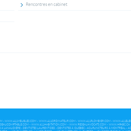
Rencontres en cabinet
OM
-
WWW.411MEUBLES.COM
-
WWW.411ORDINATEUR.COM
-
WWW.411PLOMBIER.COM
-
WWW.411ELEC
SEAUCOMPTABLE.COM
-
WWW.411HABITATION.COM
-
WWW.RESEAUAVOCATS.COM
-
WWW.HPABC.CA
S À LANAUDIÈRE
-
DENTISTES LAURENTIDES
-
DENTISTES À QUÉBEC
-
ACUPUNCTEURS À MONTRÉAL
-
AC