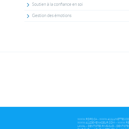
Soutien à la confiance en soi
Gestion des émotions
WWW.RDPQ.CA
-
WWW.411LUNETTES.C
WWW.411DEMENAGEUR.COM
-
WWW.RE
LAVAL
-
DENTISTES RIVE-SUD
-
DENTISTE