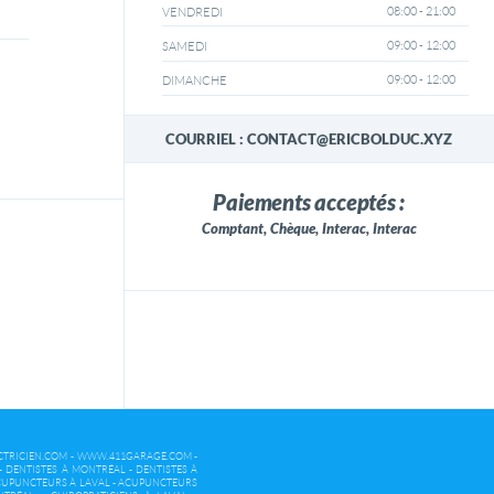
08:00 - 21:00
VENDREDI
09:00 - 12:00
SAMEDI
09:00 - 12:00
DIMANCHE
COURRIEL : CONTACT@ERICBOLDUC.XYZ
Paiements acceptés :
Comptant, Chèque, Interac, Interac
TRICIEN.COM
-
WWW.411GARAGE.COM
-
-
DENTISTES À MONTRÉAL
-
DENTISTES À
UPUNCTEURS À LAVAL
-
ACUPUNCTEURS