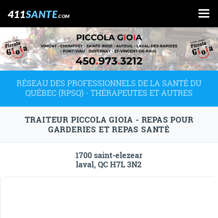
411
SANTE
.COM
RÉSEAU DES PROFESSIONNELS DE LA SANTÉ DU
QUÉBEC (RPSQ) - THÉRAPEUTES ET AUTRES
TRAITEUR PICCOLA GIOIA - REPAS POUR
GARDERIES ET REPAS SANTÉ
1700 saint-elezear
laval, QC H7L 3N2