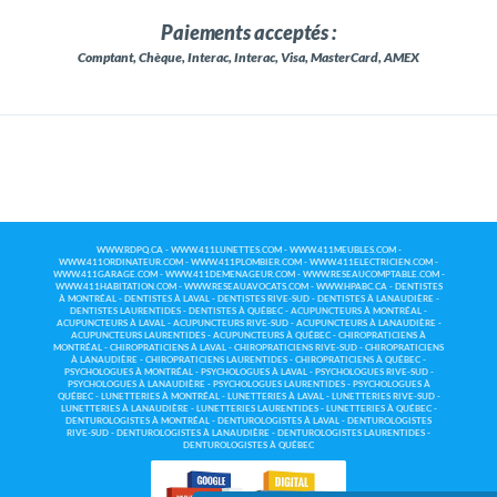
Paiements acceptés :
Comptant, Chèque, Interac, Interac, Visa, MasterCard, AMEX
WWW.RDPQ.CA
-
WWW.411LUNETTES.COM
-
WWW.411MEUBLES.COM
-
WWW.411ORDINATEUR.COM
-
WWW.411PLOMBIER.COM
-
WWW.411ELECTRICIEN.COM
-
WWW.411GARAGE.COM
-
WWW.411DEMENAGEUR.COM
-
WWW.RESEAUCOMPTABLE.COM
-
WWW.411HABITATION.COM
-
WWW.RESEAUAVOCATS.COM
-
WWW.HPABC.CA
-
DENTISTES
À MONTRÉAL
-
DENTISTES À LAVAL
-
DENTISTES RIVE-SUD
-
DENTISTES À LANAUDIÈRE
-
DENTISTES LAURENTIDES
-
DENTISTES À QUÉBEC
-
ACUPUNCTEURS À MONTRÉAL
-
ACUPUNCTEURS À LAVAL
-
ACUPUNCTEURS RIVE-SUD
-
ACUPUNCTEURS À LANAUDIÈRE
-
ACUPUNCTEURS LAURENTIDES
-
ACUPUNCTEURS À QUÉBEC
-
CHIROPRATICIENS À
MONTRÉAL
-
CHIROPRATICIENS À LAVAL
-
CHIROPRATICIENS RIVE-SUD
-
CHIROPRATICIENS
À LANAUDIÈRE
-
CHIROPRATICIENS LAURENTIDES
-
CHIROPRATICIENS À QUÉBEC
-
PSYCHOLOGUES À MONTRÉAL
-
PSYCHOLOGUES À LAVAL
-
PSYCHOLOGUES RIVE-SUD
-
PSYCHOLOGUES À LANAUDIÈRE
-
PSYCHOLOGUES LAURENTIDES
-
PSYCHOLOGUES À
QUÉBEC
-
LUNETTERIES À MONTRÉAL
-
LUNETTERIES À LAVAL
-
LUNETTERIES RIVE-SUD
-
LUNETTERIES À LANAUDIÈRE
-
LUNETTERIES LAURENTIDES
-
LUNETTERIES À QUÉBEC
-
DENTUROLOGISTES À MONTRÉAL
-
DENTUROLOGISTES À LAVAL
-
DENTUROLOGISTES
RIVE-SUD
-
DENTUROLOGISTES À LANAUDIÈRE
-
DENTUROLOGISTES LAURENTIDES
-
DENTUROLOGISTES À QUÉBEC