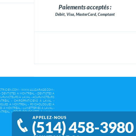
Paiements acceptés :
Débit, Visa, MasterCard, Comptant
TRICIEN.COM
-
WWW.411GARAGE.COM
-
-
DENTISTES À MONTRÉAL
-
DENTISTES À
UPUNCTEURS À LAVAL
-
ACUPUNCTEURS
NTRÉAL
-
CHIROPRATICIENS À LAVAL
-
OGUES À MONTRÉAL
-
PSYCHOLOGUES À
ES À MONTRÉAL
-
LUNETTERIES À LAVAL
-
NTRÉAL
-
DENTUROLOGISTES À LAVAL
-
APPELEZ-NOUS
(514) 458-3980