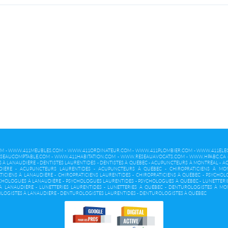
OM
-
WWW.411MEUBLES.COM
-
WWW.411ORDINATEUR.COM
-
WWW.411PLOMBIER.COM
-
WWW.411ELEC
SEAUCOMPTABLE.COM
-
WWW.411HABITATION.COM
-
WWW.RESEAUAVOCATS.COM
-
WWW.HPABC.CA
S À LANAUDIÈRE
-
DENTISTES LAURENTIDES
-
DENTISTES À QUÉBEC
-
ACUPUNCTEURS À MONTRÉAL
-
AC
DIÈRE
-
ACUPUNCTEURS LAURENTIDES
-
ACUPUNCTEURS À QUÉBEC
-
CHIROPRATICIENS À MO
TICIENS À LANAUDIÈRE
-
CHIROPRATICIENS LAURENTIDES
-
CHIROPRATICIENS À QUÉBEC
-
PSYCHOL
CHOLOGUES À LANAUDIÈRE
-
PSYCHOLOGUES LAURENTIDES
-
PSYCHOLOGUES À QUÉBEC
-
LUNETTERI
 À LANAUDIÈRE
-
LUNETTERIES LAURENTIDES
-
LUNETTERIES À QUÉBEC
-
DENTUROLOGISTES À MO
LOGISTES À LANAUDIÈRE
-
DENTUROLOGISTES LAURENTIDES
-
DENTUROLOGISTES À QUÉBEC