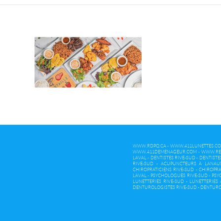
WWW.RDPQ.CA
-
WWW.411LUNETTES.C
WWW.411DEMENAGEUR.COM
-
WWW.RE
LAVAL
-
DENTISTES RIVE-SUD
-
DENTISTE
RIVE-SUD
-
ACUPUNCTEURS À LANAU
CHIROPRATICIENS RIVE-SUD
-
CHIROPRA
LAVAL
-
PSYCHOLOGUES RIVE-SUD
-
PSY
LUNETTERIES RIVE-SUD
-
LUNETTERIES
DENTUROLOGISTES RIVE-SUD
-
DENTURO