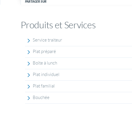
PARTAGER SUR
Produits et Services
Service traiteur
Plat préparé
Boîte à lunch
Plat individuel
Plat familial
Bouchée